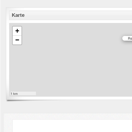
Karte
+
Re
−
1 km