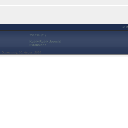
© R
258836 (61)
Kubik-Rubik Joomla!
Extensions
Donnerstag, 06. August 2026